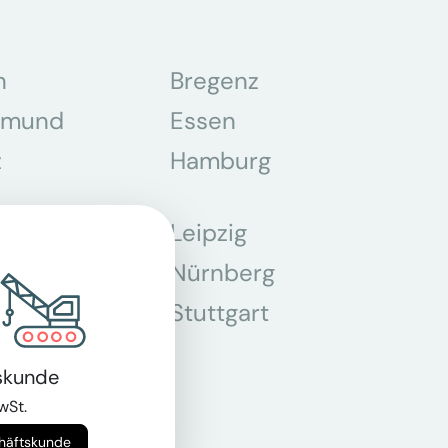
n
Bregenz
tmund
Essen
z
Hamburg
Leipzig
chen
Nürnberg
r
Stuttgart
n
skunde
wSt.
chäftskunde