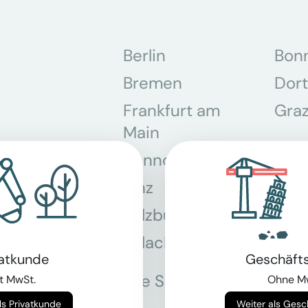
Berlin
Bon
Bremen
Dor
Frankfurt am
Gra
Main
Hannover
Köln
Linz
Mün
Salzburg
Stey
Villach
Wie
vatkunde
Geschäft
Alle Standorte
t MwSt.
Ohne M
Weiter als Privatkunde
Weiter als Ges