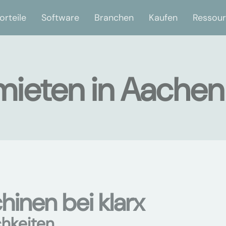
orteile
Software
Branchen
Kaufen
Ressou
ieten in Aachen
nen bei klarx
chkeiten