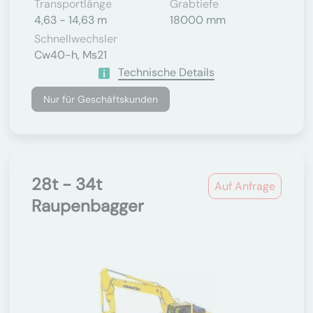
Transportlänge
Grabtiefe
4,63 - 14,63 m
18000 mm
Schnellwechsler
Cw40-h, Ms21
Technische Details
Nur für Geschäftskunden
28t - 34t
Auf Anfrage
Raupenbagger