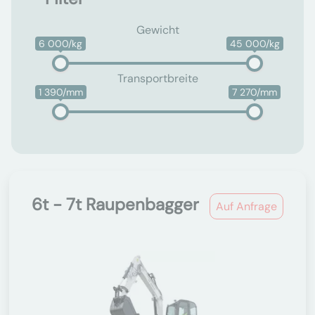
Gewicht
6 000/kg
45 000/kg
Transportbreite
1 390/mm
7 270/mm
6t - 7t Raupenbagger
Auf Anfrage