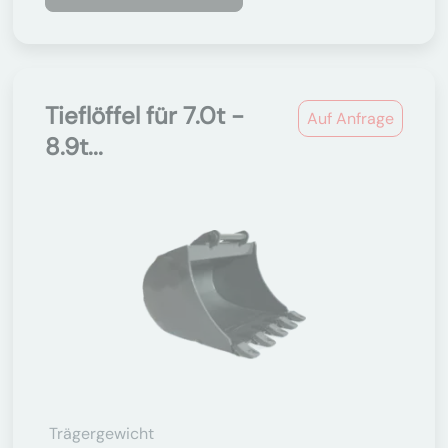
Tieflöffel für 7.0t -
Auf Anfrage
8.9t...
Trägergewicht