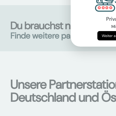
Pri
Du brauchst noch mehr 
Mi
Finde weitere passende Mas
Unsere Partnerstati
Deutschland und Ös