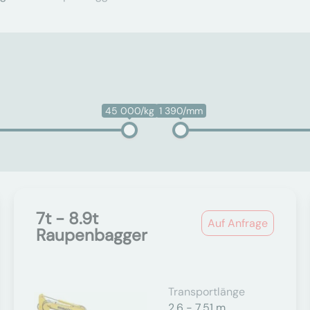
45 000/kg
1 390/mm
7t - 8.9t
Auf Anfrage
Raupenbagger
Transportlänge
2,6 - 7,51 m