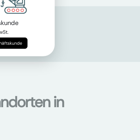
skunde
wSt.
chäftskunde
ndorten in