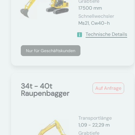
Grabtiefe
17500 mm
Schnellwechsler
Ms21, Cw40-h
Technische Details
Nur für Geschäftskunden
34t - 40t
Auf Anfrage
Raupenbagger
Transportlänge
1,09 - 22,29 m
Grabtiefe