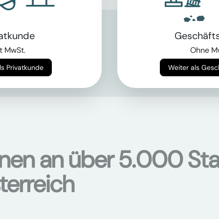
vatkunde
Geschäft
als Bagger?
t MwSt.
Ohne M
chinen
hier
Weiter als Privatkunde
Weiter als Ges
onen an über 5.000 Sta
terreich