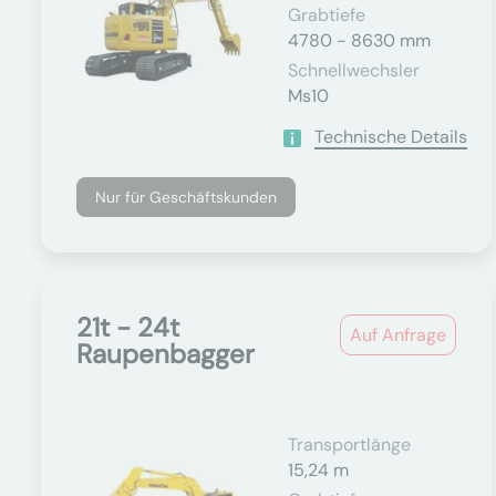
Grabtiefe
4780 - 8630 mm
Schnellwechsler
Ms10
Technische Details
Nur für Geschäftskunden
21t - 24t
Auf Anfrage
Raupenbagger
Transportlänge
15,24 m