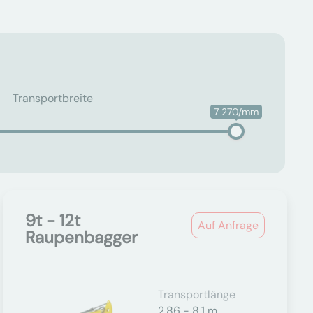
Transportbreite
7 270/mm
9t - 12t
Auf Anfrage
Raupenbagger
Transportlänge
2,86 - 8,1 m