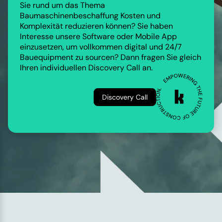
Sie rund um das Thema
Baumaschinenbeschaffung Kosten und
Komplexität reduzieren können? Sie haben
Interesse unsere Software oder Mobile App
einzusetzen, um vollkommen digital und 24/7
Bauequipment zu sourcen? Dann fragen Sie gleich
Ihren individuellen Discovery Call an.
Discovery Call