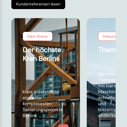
Kundenreferenzen lesen
klarx Krane
Heizungsbau
Der höchste
Thermon
Kran Berlins
Der Heizungs
Thermondo k
mit klarx sein
klarx unterstützte
Maschinenbed
eines der
schneller, flex
komplexesten
und
Sanierungsprojekte
kostenoptimie
Berlins
abdecken