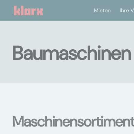
Mieten
Ihre V
Baumaschinen 
Maschinensortimen