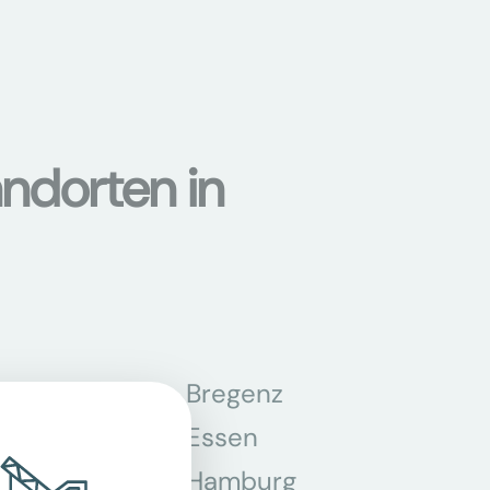
ndorten in
n
Bregenz
tmund
Essen
z
Hamburg