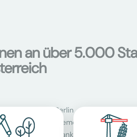
onen an über 5.000 Sta
terreich
Berlin
Bon
Bremen
Dor
Frankfurt am
Gra