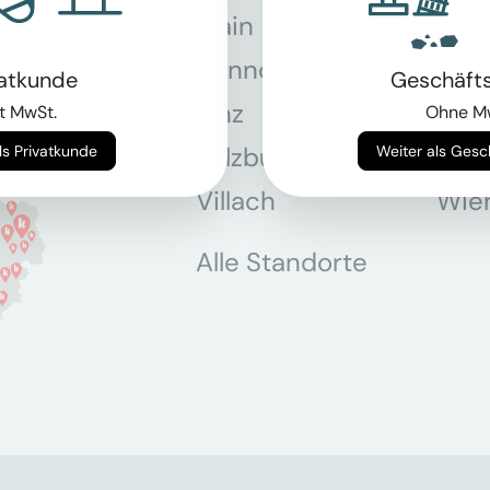
Main
Hannover
Köln
vatkunde
Geschäft
Linz
Mün
t MwSt.
Ohne M
Salzburg
Stey
Weiter als Privatkunde
Weiter als Ges
Villach
Wie
Alle Standorte