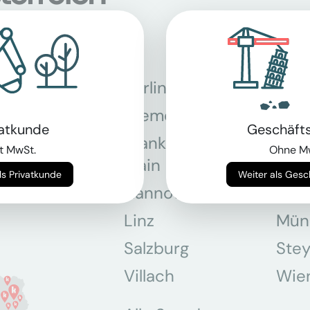
Berlin
Bon
Bremen
Dor
vatkunde
Geschäft
Frankfurt am
Gra
t MwSt.
Ohne M
Main
Weiter als Privatkunde
Weiter als Ges
Hannover
Köln
Linz
Mün
Salzburg
Stey
Villach
Wie