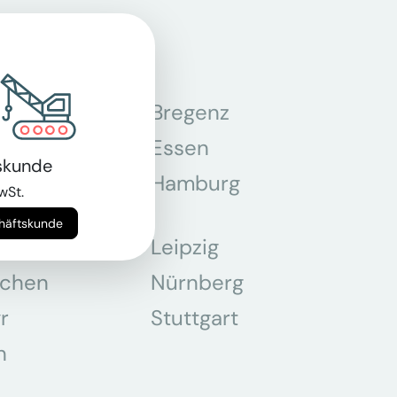
n
Bregenz
tmund
Essen
skunde
z
Hamburg
wSt.
chäftskunde
Leipzig
chen
Nürnberg
r
Stuttgart
n