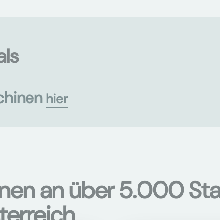
als
chinen
hier
onen an über 5.000 Sta
terreich