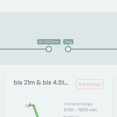
35 000/mm
0/kg
bis 21m & bis 4.5t...
Auf Anfrage
Transportlänge
3720 - 7650 mm
Nutzlast