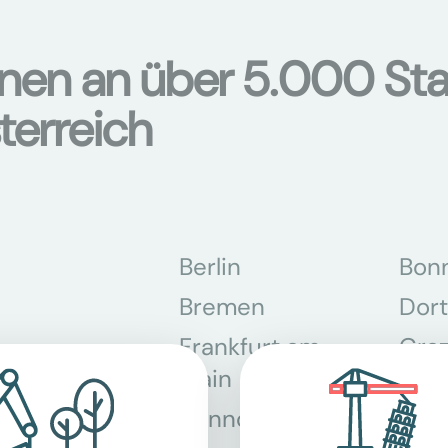
onen an über 5.000 Sta
terreich
Berlin
Bon
Bremen
Dor
Frankfurt am
Gra
Main
Hannover
Köln