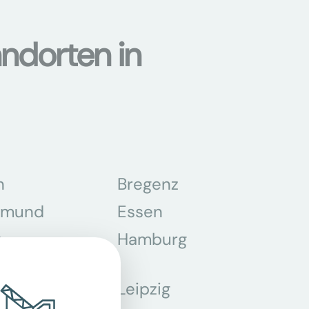
ndorten in
n
Bregenz
tmund
Essen
z
Hamburg
Leipzig