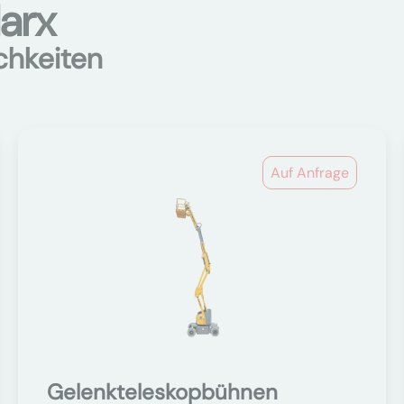
larx
chkeiten
Auf Anfrage
Gelenkteleskopbühnen