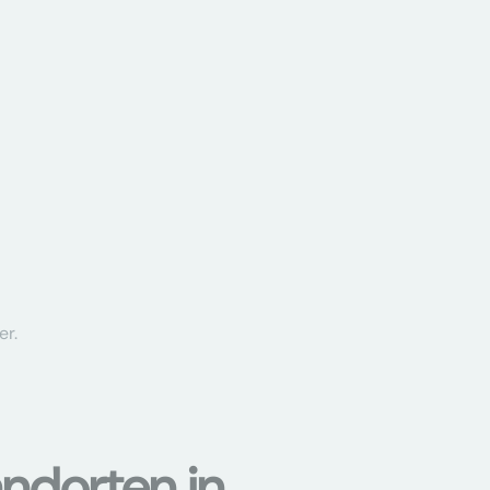
er.
ndorten in