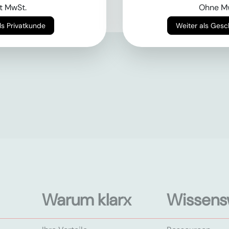
t MwSt.
Ohne M
Weiter als Privatkunde
Weiter als Ges
Warum klarx
Wissens