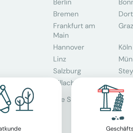
Berlin
Bon
Bremen
Dor
Frankfurt am
Gra
Main
Hannover
Köln
Linz
Mün
Salzburg
Stey
Villach
Wie
Alle Standorte
vatkunde
Geschäft