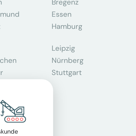
n
Bregenz
tmund
Essen
z
Hamburg
Leipzig
chen
Nürnberg
r
Stuttgart
n
skunde