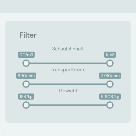
Filter
Schaufelinhalt
0.11/m3
1/m3
Transportbreite
890/mm
2 910/mm
Gewicht
184/kg
5 608/kg