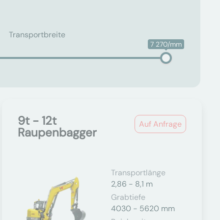
Transportbreite
7 270/mm
9t - 12t
Auf Anfrage
Raupenbagger
Transportlänge
2,86 - 8,1 m
Grabtiefe
4030 - 5620 mm