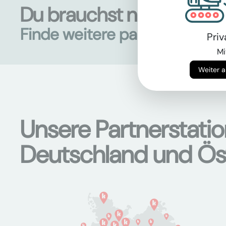
Du brauchst noch mehr 
Finde weitere passende Mas
Pri
Mi
Unsere Partnerstati
Deutschland und Ös