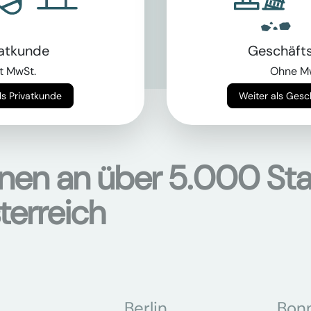
als Bagger?
chinen
hier
vatkunde
Geschäft
t MwSt.
Ohne M
Weiter als Privatkunde
Weiter als Ges
onen an über 5.000 Sta
terreich
Berlin
Bon