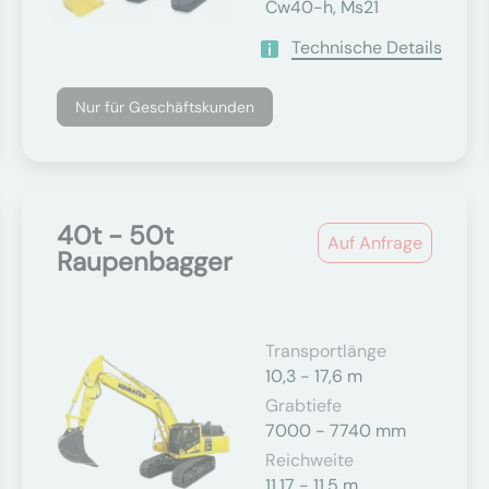
Cw40-h, Ms21
Technische Details
Nur für Geschäftskunden
40t - 50t
Auf Anfrage
Raupenbagger
Transportlänge
10,3 - 17,6 m
Grabtiefe
7000 - 7740 mm
Reichweite
11,17 - 11,5 m