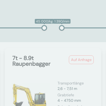
45 000/kg
1 390/mm
7t - 8.9t
Auf Anfrage
Raupenbagger
Transportlänge
2,6 - 7,51 m
Grabtiefe
4 - 4750 mm