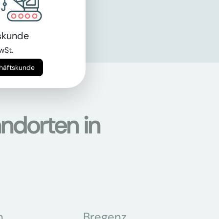
skunde
wSt.
chäftskunde
ndorten in
n
Bregenz