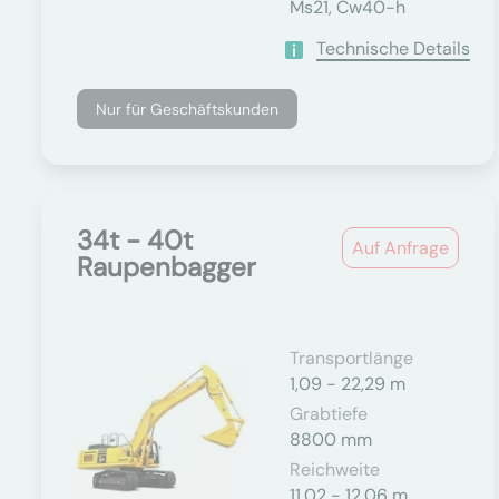
Ms21, Cw40-h
Technische Details
Nur für Geschäftskunden
34t - 40t
Auf Anfrage
Raupenbagger
Transportlänge
1,09 - 22,29 m
Grabtiefe
8800 mm
Reichweite
11,02 - 12,06 m