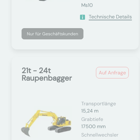
Ms10
Technische Details
Nur für Geschäftskunden
21t - 24t
Auf Anfrage
Raupenbagger
Transportlänge
15,24 m
Grabtiefe
17500 mm
Schnellwechsler