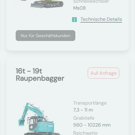
Schnellwechsler
Ms08
Technische Details
Nur für Geschäftskunden
16t - 19t
Auf Anfrage
Raupenbagger
Transportlänge
7,3 - 11 m
Grabtiefe
560 - 10226 mm
Reichweite