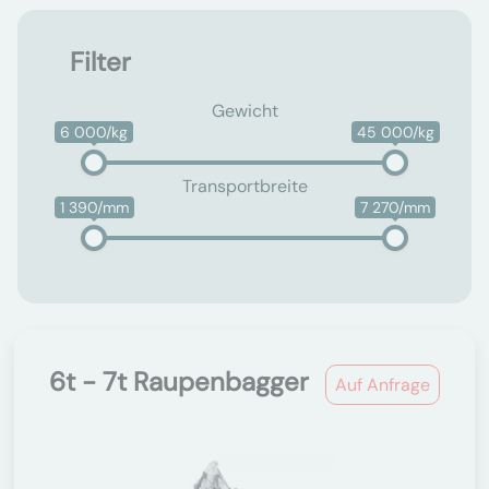
Filter
Gewicht
6 000/kg
45 000/kg
Transportbreite
1 390/mm
7 270/mm
6t - 7t Raupenbagger
Auf Anfrage