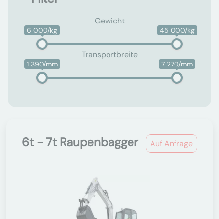
Gewicht
6 000/kg
45 000/kg
Transportbreite
1 390/mm
7 270/mm
6t - 7t Raupenbagger
Auf Anfrage