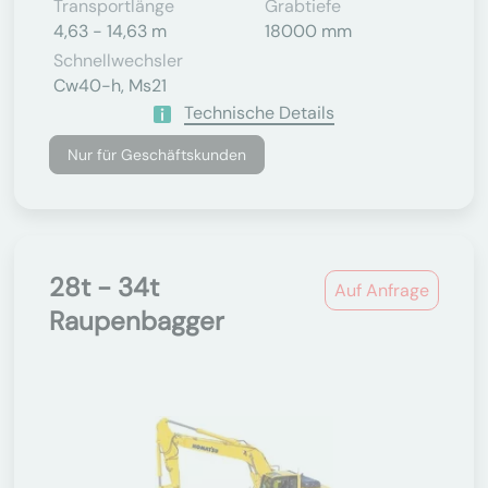
Transportlänge
Grabtiefe
4,63 - 14,63 m
18000 mm
Schnellwechsler
Cw40-h, Ms21
Technische Details
Nur für Geschäftskunden
28t - 34t
Auf Anfrage
Raupenbagger