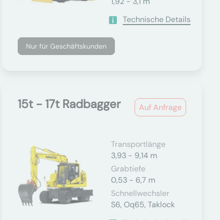
1,92 - 3,1 m
Technische Details
Nur für Geschäftskunden
15t - 17t Radbagger
Auf Anfrage
Transportlänge
3,93 - 9,14 m
Grabtiefe
0,53 - 6,7 m
Schnellwechsler
S6, Oq65, Taklock