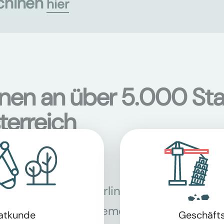
chinen
hier
onen an über 5.000 Sta
terreich
Berlin
Bon
Bremen
Dor
vatkunde
Geschäft