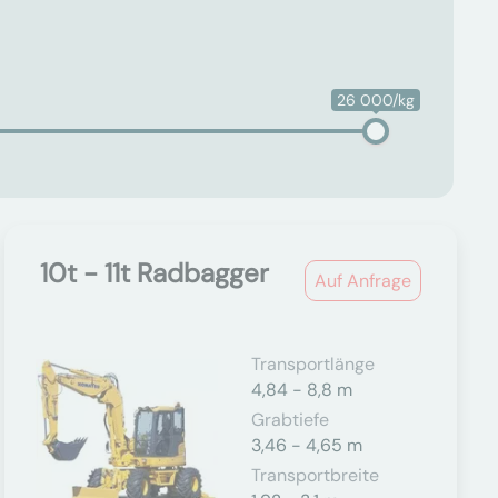
26 000/kg
10t - 11t Radbagger
Auf Anfrage
Transportlänge
4,84 - 8,8 m
Grabtiefe
3,46 - 4,65 m
Transportbreite