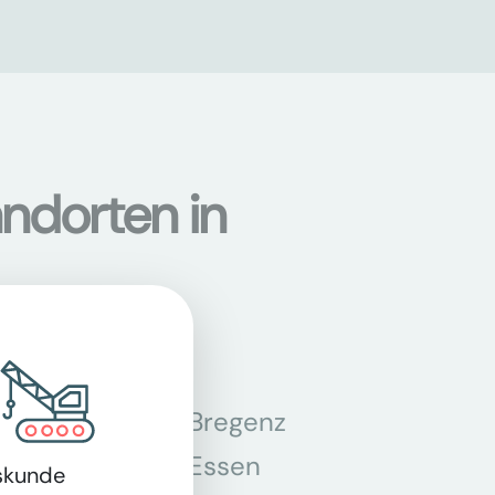
ndorten in
n
Bregenz
tmund
Essen
skunde