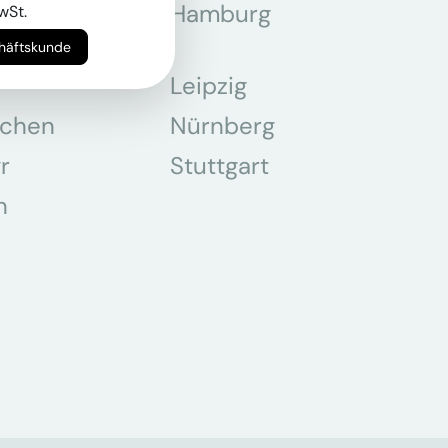
z
Hamburg
wSt.
chäftskunde
Leipzig
chen
Nürnberg
r
Stuttgart
n