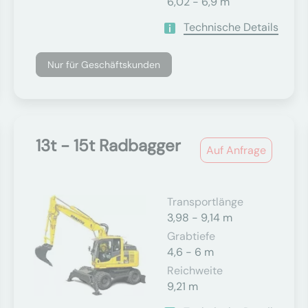
6,02 - 6,9 m
Technische Details
Nur für Geschäftskunden
13t - 15t Radbagger
Auf Anfrage
Transportlänge
3,98 - 9,14 m
Grabtiefe
4,6 - 6 m
Reichweite
9,21 m