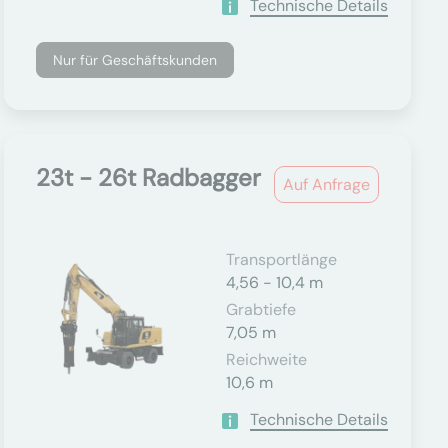
Technische Details
Nur für Geschäftskunden
23t - 26t Radbagger
Auf Anfrage
Transportlänge
4,56 - 10,4 m
Grabtiefe
7,05 m
Reichweite
10,6 m
Technische Details