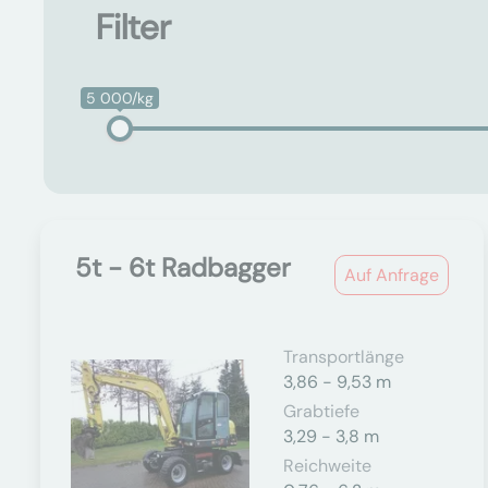
Filter
5 000/kg
5t - 6t Radbagger
Auf Anfrage
Transportlänge
3,86 - 9,53 m
Grabtiefe
3,29 - 3,8 m
Reichweite