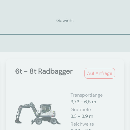
Gewicht
6t - 8t Radbagger
Auf Anfrage
Transportlänge
3,73 - 6,5 m
Grabtiefe
3,3 - 3,9 m
Reichweite