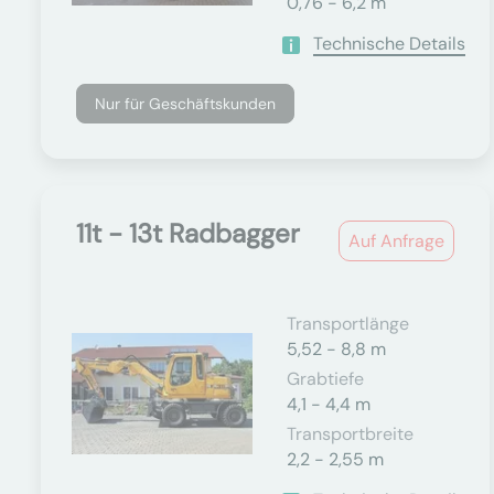
0,76 - 6,2 m
Technische Details
Nur für Geschäftskunden
11t - 13t Radbagger
Auf Anfrage
Transportlänge
5,52 - 8,8 m
Grabtiefe
4,1 - 4,4 m
Transportbreite
2,2 - 2,55 m