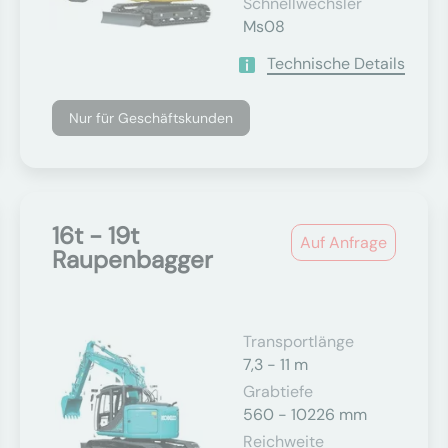
Schnellwechsler
Ms08
Technische Details
Nur für Geschäftskunden
16t - 19t
Auf Anfrage
Raupenbagger
Transportlänge
7,3 - 11 m
Grabtiefe
560 - 10226 mm
Reichweite