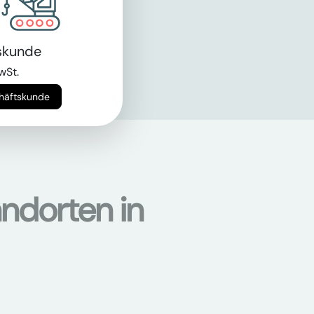
skunde
wSt.
chäftskunde
ndorten in