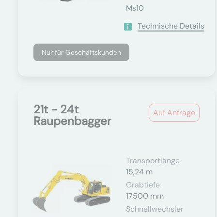
Ms10
Technische Details
Nur für Geschäftskunden
21t - 24t
Auf Anfrage
Raupenbagger
Transportlänge
15,24 m
Grabtiefe
17500 mm
Schnellwechsler