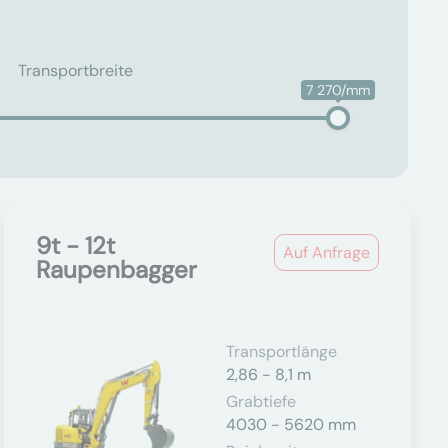
Transportbreite
7 270/mm
9t - 12t
Auf Anfrage
Raupenbagger
Transportlänge
2,86 - 8,1 m
Grabtiefe
4030 - 5620 mm