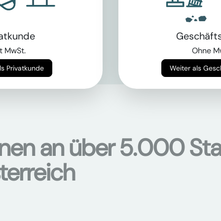
als Bagger?
vatkunde
Geschäft
chinen
t MwSt.
Ohne M
hier
Weiter als Privatkunde
Weiter als Ges
onen an über 5.000 Sta
terreich