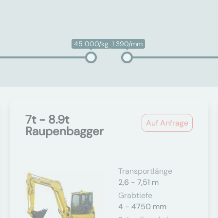
45 000/kg
1 390/mm
7t - 8.9t
Auf Anfrage
Raupenbagger
Transportlänge
2,6 - 7,51 m
Grabtiefe
4 - 4750 mm