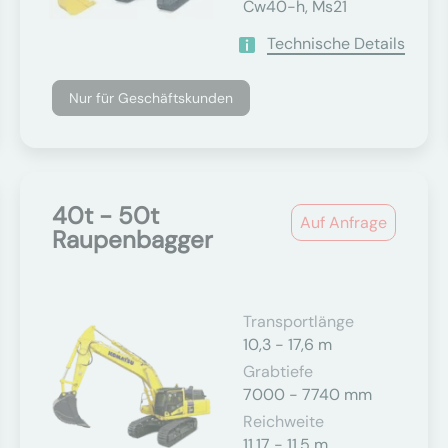
Cw40-h, Ms21
Technische Details
Nur für Geschäftskunden
40t - 50t
Auf Anfrage
Raupenbagger
Transportlänge
10,3 - 17,6 m
Grabtiefe
7000 - 7740 mm
Reichweite
11,17 - 11,5 m