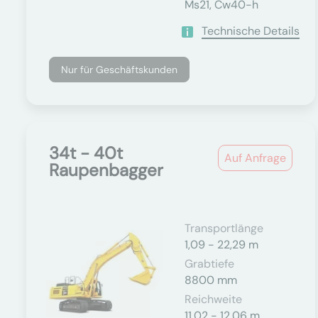
Ms21, Cw40-h
Technische Details
Nur für Geschäftskunden
34t - 40t
Auf Anfrage
Raupenbagger
Transportlänge
1,09 - 22,29 m
Grabtiefe
8800 mm
Reichweite
11,02 - 12,06 m