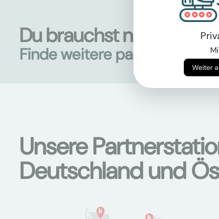
Du brauchst noch mehr 
Pri
Finde weitere passende Mas
Mi
Unsere Partnerstati
Deutschland und Ös