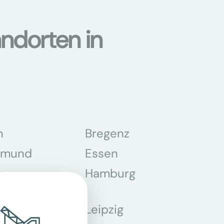
ndorten in
n
Bregenz
tmund
Essen
z
Hamburg
Leipzig