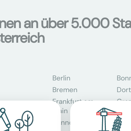
onen an über 5.000 Sta
terreich
Berlin
Bon
Bremen
Dor
Frankfurt am
Gra
Main
Hannover
Köln