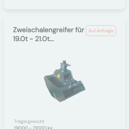
Zweischalengreifer für
Auf Anfrage
19.0t - 21.0t...
Trägergewicht
19000 - 21000 kg