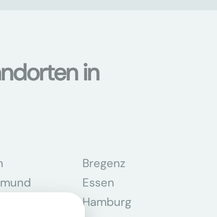
ndorten in
n
Bregenz
tmund
Essen
z
Hamburg