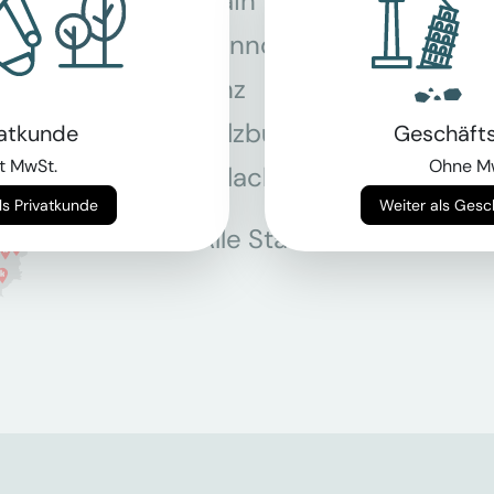
Main
Hannover
Köln
Linz
Mün
Salzburg
Stey
vatkunde
Geschäft
t MwSt.
Ohne M
Villach
Wie
Weiter als Privatkunde
Weiter als Ges
Alle Standorte