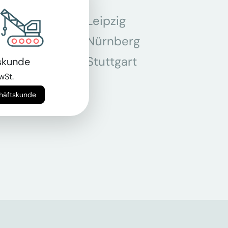
Leipzig
chen
Nürnberg
r
Stuttgart
skunde
wSt.
n
chäftskunde