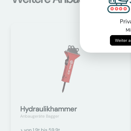
Pri
Mi
Auf Anfrage
Hydraulikhammer
Anbaugeräte Bagger
> von 1.9t bis 59.9t