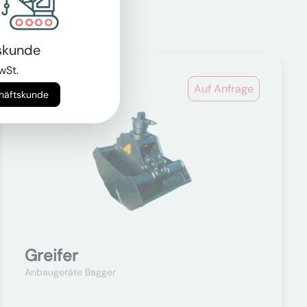
skunde
wSt.
Auf Anfrage
chäftskunde
Greifer
Anbaugeräte Bagger