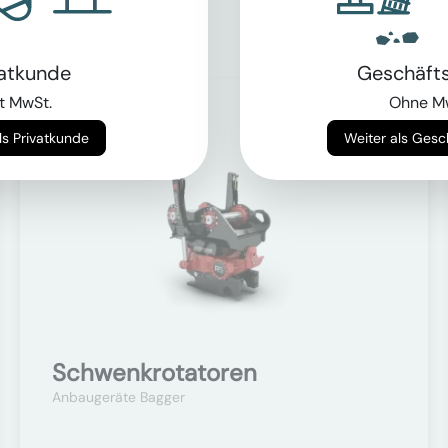
vatkunde
Geschäft
t MwSt.
Ohne M
Auf Anfrage
Weiter als Privatkunde
Weiter als Ges
Schwenkrotatoren
Anbaugeräte Bagger