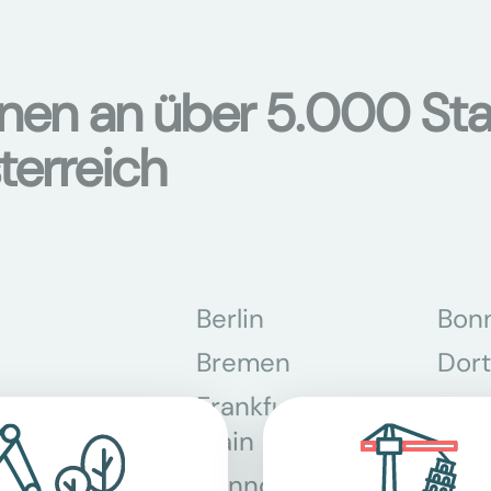
onen an über 5.000 Sta
terreich
Berlin
Bon
Bremen
Dor
Frankfurt am
Gra
Main
Hannover
Köln