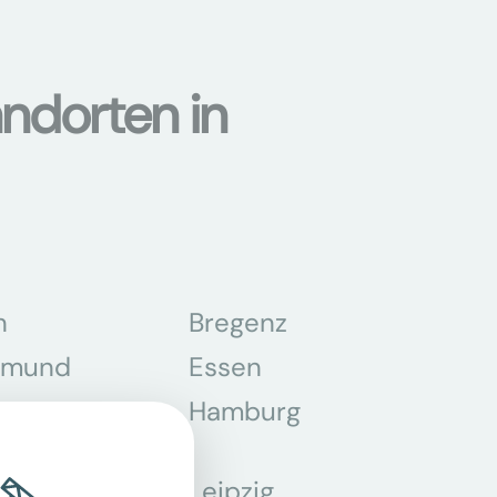
ndorten in
n
Bregenz
tmund
Essen
z
Hamburg
Leipzig