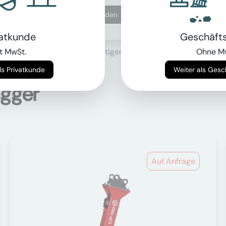
Nur für Geschäftskunden
vatkunde
Geschäft
se, zuzüglich der derzeit gültigen gesetzlichen Mehrwertsteu
t MwSt.
Ohne M
Weiter als Privatkunde
Weiter als Ges
agger
Auf Anfrage