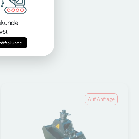
skunde
er.
wSt.
chäftskunde
Auf Anfrage