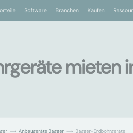
orteile
Software
Branchen
Kaufen
Ressou
geräte mieten i
ger
Anbaugeräte Bagger
Bagger-Erdbohrgeräte