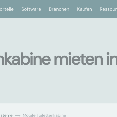
orteile
Software
Branchen
Kaufen
Ressou
nkabine mieten i
ysteme
Mobile Toilettenkabine