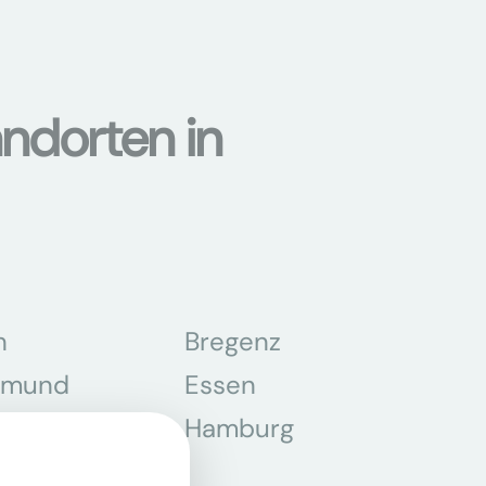
ndorten in
n
Bregenz
tmund
Essen
z
Hamburg