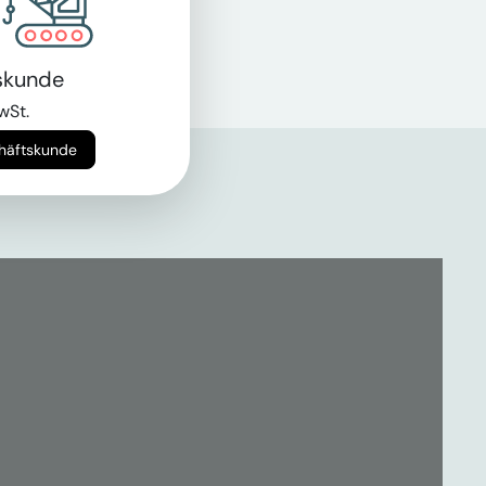
skunde
wSt.
chäftskunde