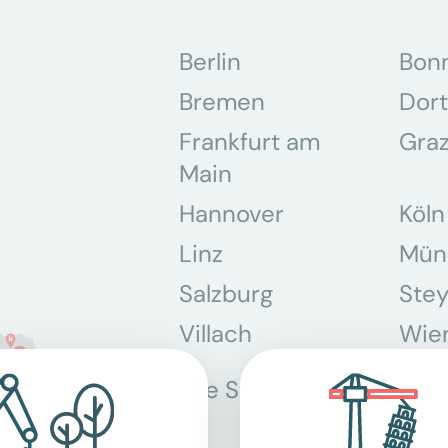
Berlin
Bon
Bremen
Dor
Frankfurt am
Gra
Main
Hannover
Köln
Linz
Mün
Salzburg
Stey
Villach
Wie
Alle Standorte