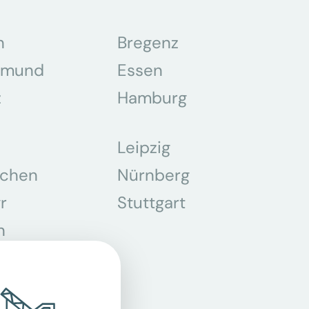
n
Bregenz
tmund
Essen
z
Hamburg
Leipzig
chen
Nürnberg
r
Stuttgart
n