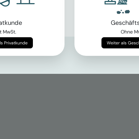
vatkunde
Geschäft
t MwSt.
Ohne M
Weiter als Privatkunde
Weiter als Ges