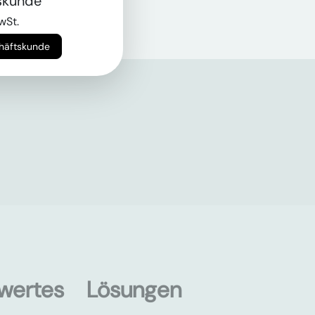
skunde
wSt.
chäftskunde
wertes
Lösungen