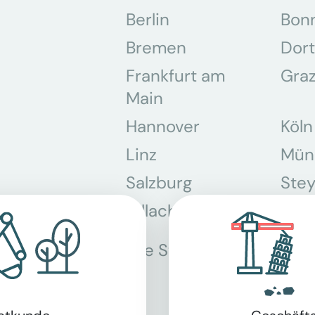
Berlin
Bon
Bremen
Dor
Frankfurt am
Gra
Main
Hannover
Köln
Linz
Mün
Salzburg
Stey
Villach
Wie
Alle Standorte