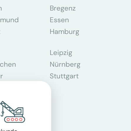
n
Bregenz
tmund
Essen
z
Hamburg
Leipzig
chen
Nürnberg
r
Stuttgart
n