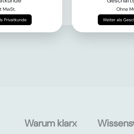
vatkunde
Geschäft
t MwSt.
Ohne M
Weiter als Privatkunde
Weiter als Ges
Warum klarx
Wissens