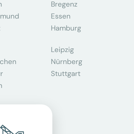
n
Bregenz
tmund
Essen
z
Hamburg
Leipzig
chen
Nürnberg
r
Stuttgart
n