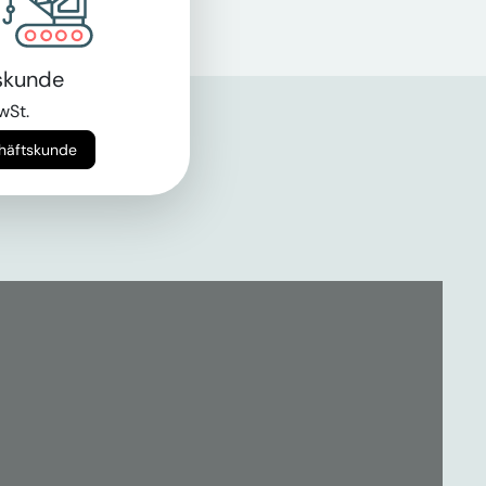
skunde
wSt.
chäftskunde