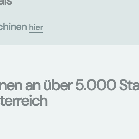
als
chinen
hier
onen an über 5.000 Sta
terreich