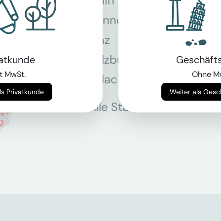
Main
Hannover
Köln
Linz
Mün
Salzburg
Stey
vatkunde
Geschäft
t MwSt.
Ohne M
Villach
Wie
Weiter als Privatkunde
Weiter als Ges
Alle Standorte