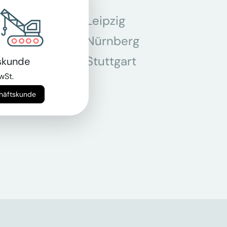
Leipzig
chen
Nürnberg
r
Stuttgart
skunde
wSt.
n
chäftskunde