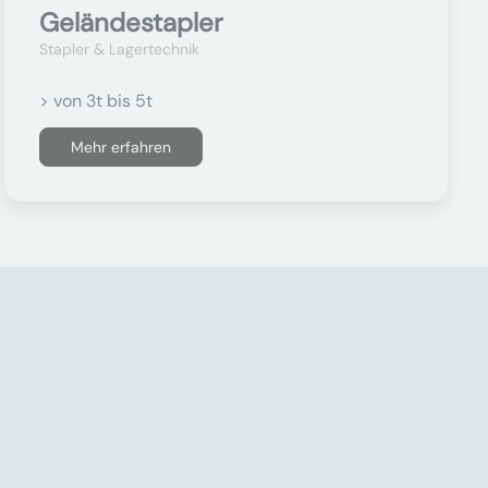
Geländestapler
Stapler & Lagertechnik
> von 3t bis 5t
Mehr erfahren