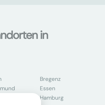
ndorten in
n
Bregenz
tmund
Essen
z
Hamburg