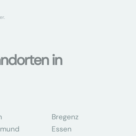
er.
ndorten in
n
Bregenz
tmund
Essen