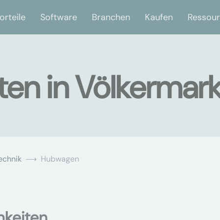
orteile
Software
Branchen
Kaufen
Ressou
en in Völkermark
echnik
Hubwagen
hkeiten