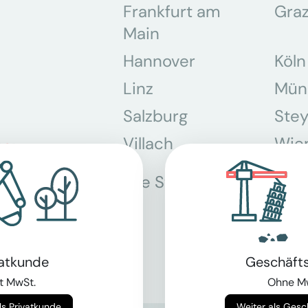
Frankfurt am
Gra
Main
Hannover
Köln
Linz
Mün
Salzburg
Stey
Villach
Wie
Alle Standorte
vatkunde
Geschäft
t MwSt.
Ohne M
Weiter als Privatkunde
Weiter als Ges