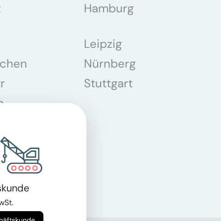
z
Hamburg
Leipzig
chen
Nürnberg
r
Stuttgart
n
skunde
wSt.
chäftskunde