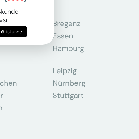
skunde
wSt.
n
Bregenz
chäftskunde
tmund
Essen
z
Hamburg
Leipzig
chen
Nürnberg
r
Stuttgart
n