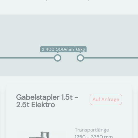
3 400 000/mm
0/kg
Gabelstapler 1.5t -
Auf Anfrage
2.5t Elektro
Transportlänge
1250 - 3350 mm