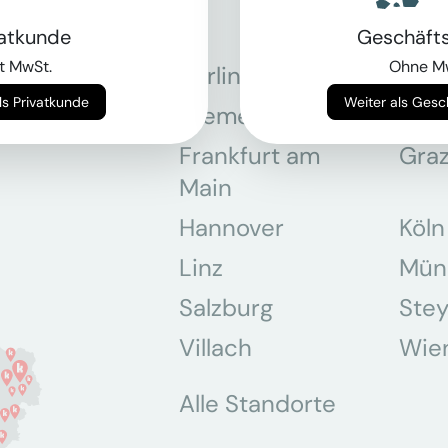
vatkunde
Geschäft
t MwSt.
Ohne M
Berlin
Bon
Weiter als Privatkunde
Weiter als Ges
Bremen
Dor
Frankfurt am
Gra
Main
Hannover
Köln
Linz
Mün
Salzburg
Stey
Villach
Wie
Alle Standorte