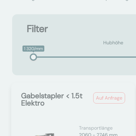
Filter
Hubhöhe
1 320/mm
Gabelstapler < 1.5t
Auf Anfrage
Elektro
Transportlänge
2060 - 2746 mm