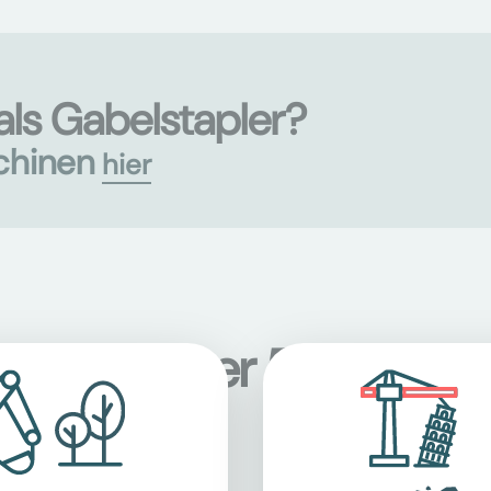
ls Gabelstapler?
chinen
hier
onen an über 5.000 Sta
terreich