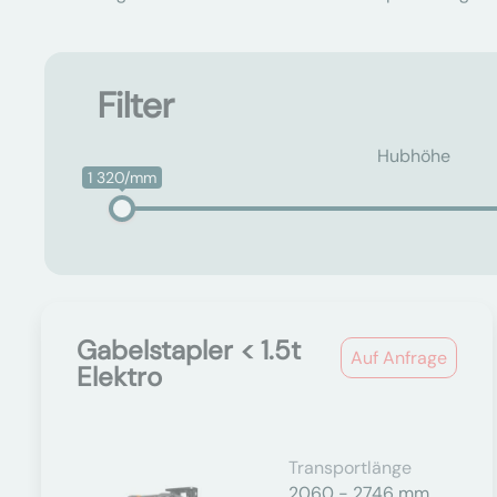
Filter
Hubhöhe
1 320/mm
Gabelstapler < 1.5t
Auf Anfrage
Elektro
Transportlänge
2060 - 2746 mm