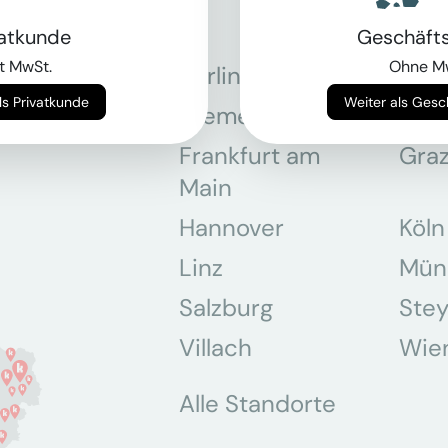
vatkunde
Geschäft
t MwSt.
Ohne M
Berlin
Bon
Weiter als Privatkunde
Weiter als Ges
Bremen
Dor
Frankfurt am
Gra
Main
Hannover
Köln
Linz
Mün
Salzburg
Stey
Villach
Wie
Alle Standorte