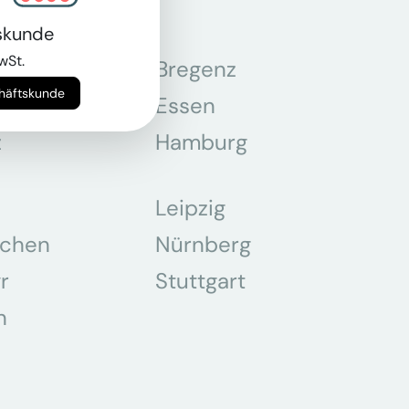
skunde
wSt.
n
Bregenz
chäftskunde
tmund
Essen
z
Hamburg
Leipzig
chen
Nürnberg
r
Stuttgart
n