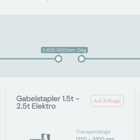
3 400 000/mm
0/kg
Gabelstapler 1.5t -
Auf Anfrage
2.5t Elektro
Transportlänge
1250 - 3350 mm