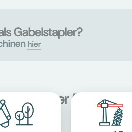
ls Gabelstapler?
chinen
hier
onen an über 5.000 Sta
terreich