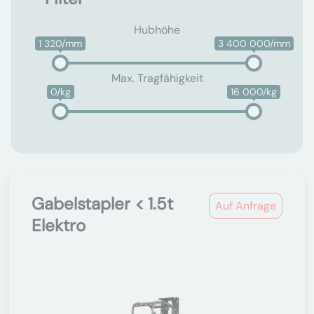
Hubhöhe
1 320/mm
3 400 000/mm
Max. Tragfähigkeit
0/kg
16 000/kg
Gabelstapler < 1.5t
Auf Anfrage
Elektro