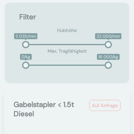
Filter
Hubhöhe
2 035/mm
22 000/mm
Max. Tragfähigkeit
0/kg
18 000/kg
Gabelstapler < 1.5t
Auf Anfrage
Diesel