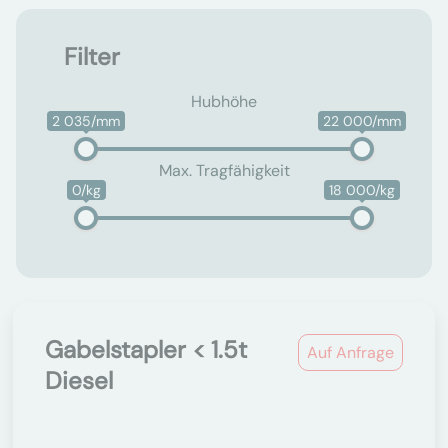
Filter
Hubhöhe
2 035/mm
22 000/mm
Max. Tragfähigkeit
0/kg
18 000/kg
Gabelstapler < 1.5t
Auf Anfrage
Diesel