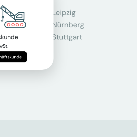
Leipzig
chen
Nürnberg
r
Stuttgart
skunde
wSt.
n
chäftskunde