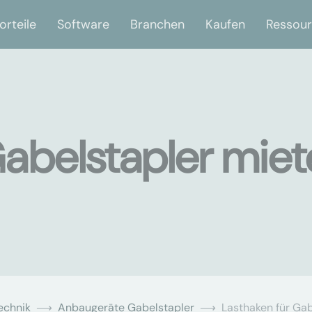
orteile
Software
Branchen
Kaufen
Ressou
Gabelstapler mie
echnik
Anbaugeräte Gabelstapler
Lasthaken für Gab