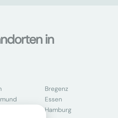
ndorten in
n
Bregenz
tmund
Essen
z
Hamburg