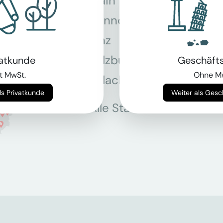
Main
Hannover
Köln
Linz
Mün
Salzburg
Stey
vatkunde
Geschäft
t MwSt.
Ohne M
Villach
Wie
Weiter als Privatkunde
Weiter als Ges
Alle Standorte