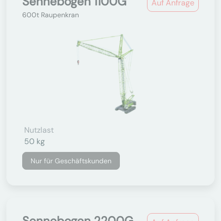
Sennebogen 1100G
Auf Anfrage
600t Raupenkran
Nutzlast
50 kg
Nur für Geschäftskunden
Sennebogen 2200G