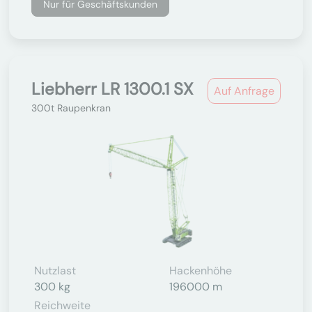
Nur für Geschäftskunden
Liebherr LR 1300.1 SX
Auf Anfrage
300t Raupenkran
Nutzlast
Hackenhöhe
300 kg
196000 m
Reichweite