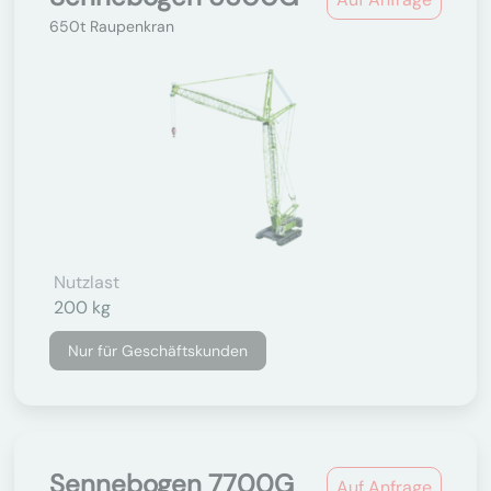
650t Raupenkran
Nutzlast
200 kg
Nur für Geschäftskunden
Sennebogen 7700G
Auf Anfrage