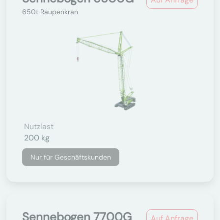
650t Raupenkran
Nutzlast
200 kg
Nur für Geschäftskunden
Sennebogen 7700G
Auf Anfrage