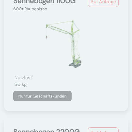
Sennebogen 1100G
Auf Anfrage
600t Raupenkran
Nutzlast
50 kg
Nur für Geschäftskunden
Sennebogen 2200G