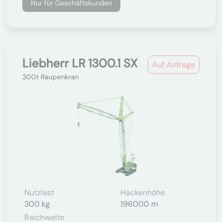
Nur für Geschäftskunden
Liebherr LR 1300.1 SX
Auf Anfrage
300t Raupenkran
Nutzlast
Hackenhöhe
300 kg
196000 m
Reichweite