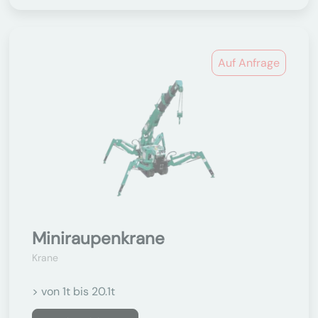
Auf Anfrage
Miniraupenkrane
Krane
> von 1t bis 20.1t