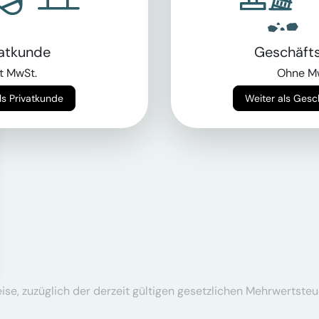
vatkunde
Geschäft
t MwSt.
Ohne M
Weiter als Privatkunde
Weiter als Ges
se, zuzüglich der derzeit gültigen gesetzlichen Mehrwertsteu