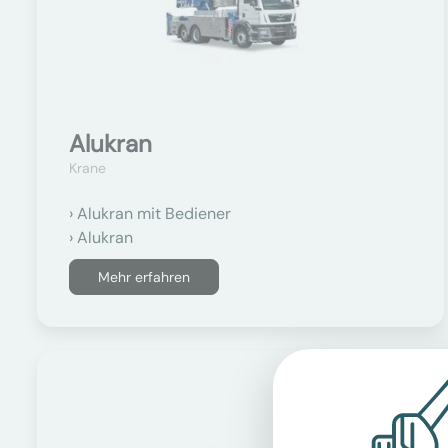
Alukran
Krane
Alukran mit Bediener
Alukran
Mehr erfahren
Auf Anfrage