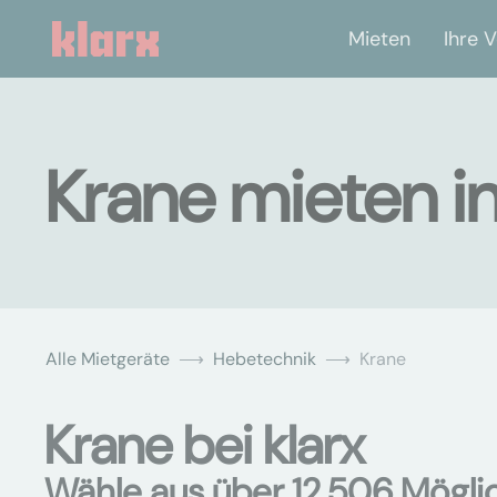
Mieten
Ihre V
Krane mieten 
Alle Mietgeräte
Hebetechnik
Krane
Krane bei klarx
Wähle aus über 12.506 Mögli