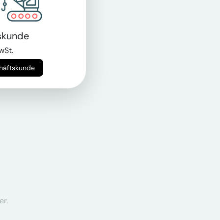
skunde
wSt.
chäftskunde
er.