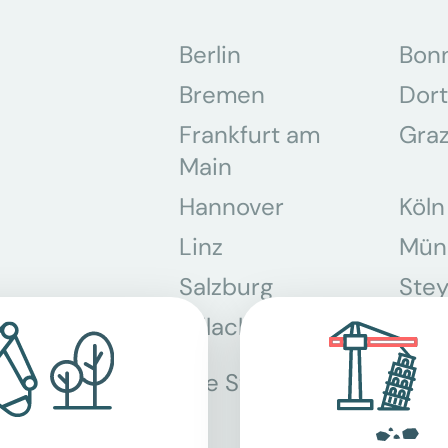
Berlin
Bon
Bremen
Dor
Frankfurt am
Gra
Main
Hannover
Köln
Linz
Mün
Salzburg
Stey
Villach
Wie
Alle Standorte