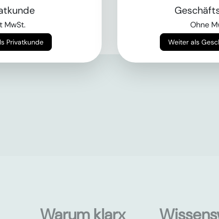
vatkunde
Geschäft
t MwSt.
Ohne M
Weiter als Privatkunde
Weiter als Ges
Warum klarx
Wissens