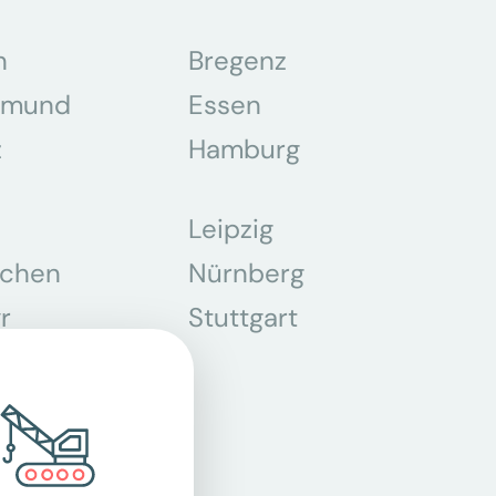
n
Bregenz
tmund
Essen
z
Hamburg
Leipzig
chen
Nürnberg
r
Stuttgart
n