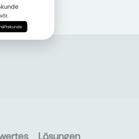
skunde
wSt.
chäftskunde
wertes
Lösungen