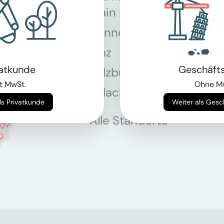
Main
Hannover
Köln
Linz
Mün
vatkunde
Geschäft
Salzburg
Stey
t MwSt.
Ohne M
Villach
Wie
Weiter als Privatkunde
Weiter als Ges
Alle Standorte