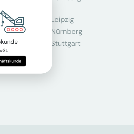
Leipzig
chen
Nürnberg
skunde
r
Stuttgart
wSt.
n
chäftskunde