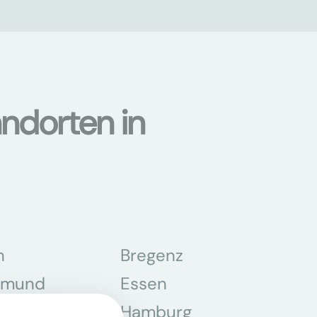
ndorten in
n
Bregenz
tmund
Essen
z
Hamburg