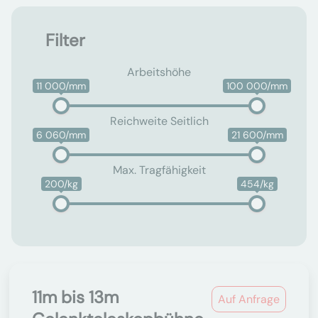
Filter
Arbeitshöhe
11 000/mm
100 000/mm
Reichweite Seitlich
6 060/mm
21 600/mm
Max. Tragfähigkeit
200/kg
454/kg
11m bis 13m
Auf Anfrage