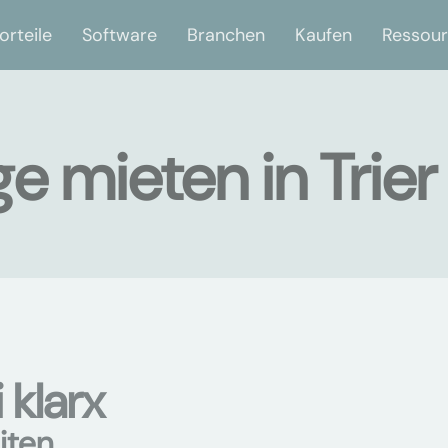
orteile
Software
Branchen
Kaufen
Ressou
e mieten in Trier
 klarx
iten