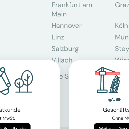
Frankfurt am
Gra
Main
Hannover
Köln
Linz
Mün
Salzburg
Stey
Villach
Wie
Alle Standorte
vatkunde
Geschäft
t MwSt.
Ohne M
Weiter als Privatkunde
Weiter als Ges