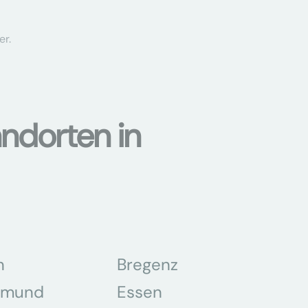
er.
ndorten in
n
Bregenz
tmund
Essen