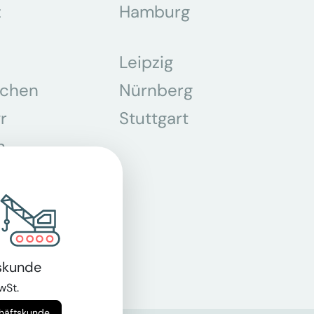
z
Hamburg
Leipzig
chen
Nürnberg
r
Stuttgart
n
skunde
wSt.
chäftskunde