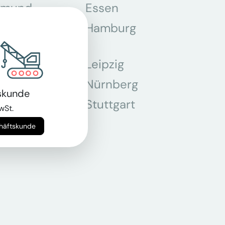
tmund
Essen
z
Hamburg
Leipzig
chen
Nürnberg
skunde
r
Stuttgart
wSt.
n
chäftskunde