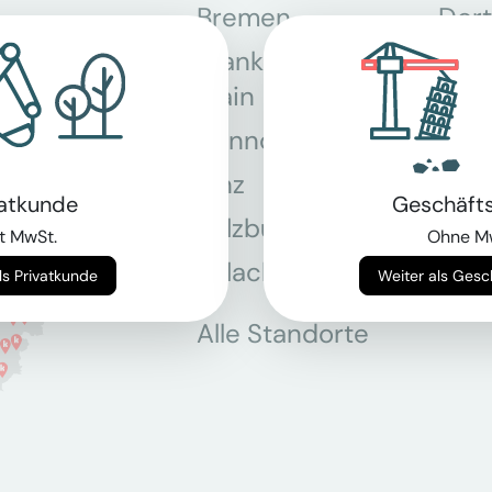
Bremen
Dor
Frankfurt am
Gra
Main
Hannover
Köln
Linz
Mün
vatkunde
Geschäft
Salzburg
Stey
t MwSt.
Ohne M
Villach
Wie
Weiter als Privatkunde
Weiter als Ges
Alle Standorte