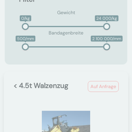
Gewicht
0/kg
24 000/kg
Bandagenbreite
500/mm
2 100 000/mm
< 4.5t Walzenzug
Auf Anfrage