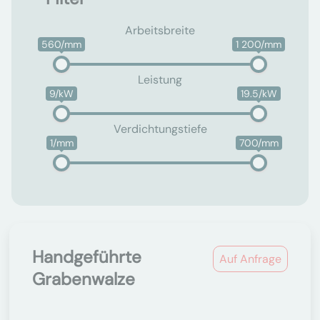
Arbeitsbreite
560/mm
1 200/mm
Leistung
9/kW
19.5/kW
Verdichtungstiefe
1/mm
700/mm
Handgeführte
Auf Anfrage
Grabenwalze