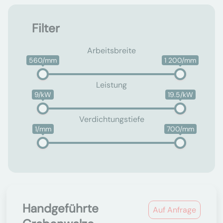
Filter
Arbeitsbreite
560/mm
1 200/mm
Leistung
9/kW
19.5/kW
Verdichtungstiefe
1/mm
700/mm
Handgeführte
Auf Anfrage