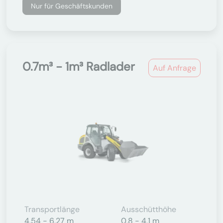
Nur für Geschäftskunden
0.7m³ - 1m³ Radlader
Auf Anfrage
Transportlänge
Ausschütthöhe
4,54 - 6,27 m
0,8 - 4,1 m