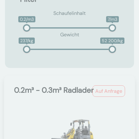
Schaufelinhalt
0.2/m3
7/m3
Gewicht
237/kg
52 200/kg
0.2m³ - 0.3m³ Radlader
Auf Anfrage