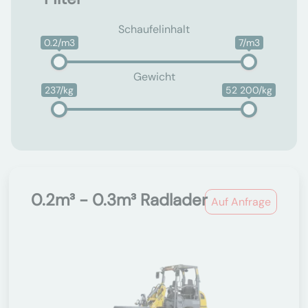
Schaufelinhalt
0.2/m3
7/m3
Gewicht
237/kg
52 200/kg
0.2m³ - 0.3m³ Radlader
Auf Anfrage