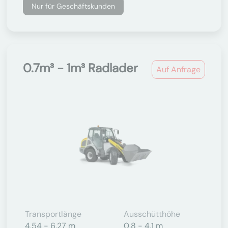
Nur für Geschäftskunden
0.7m³ - 1m³ Radlader
Auf Anfrage
Transportlänge
Ausschütthöhe
4,54 - 6,27 m
0,8 - 4,1 m