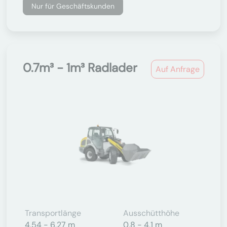
Nur für Geschäftskunden
0.7m³ - 1m³ Radlader
Auf Anfrage
Transportlänge
Ausschütthöhe
4,54 - 6,27 m
0,8 - 4,1 m