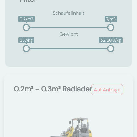
Schaufelinhalt
0.2/m3
7/m3
Gewicht
237/kg
52 200/kg
0.2m³ - 0.3m³ Radlader
Auf Anfrage