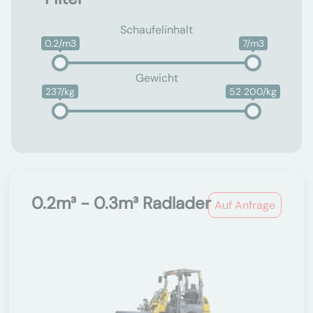
Schaufelinhalt
0.2/m3
7/m3
Gewicht
237/kg
52 200/kg
0.2m³ - 0.3m³ Radlader
Auf Anfrage