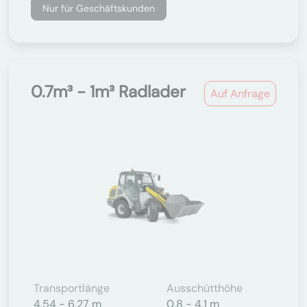
Nur für Geschäftskunden
0.7m³ - 1m³ Radlader
Auf Anfrage
Transportlänge
Ausschütthöhe
4,54 - 6,27 m
0,8 - 4,1 m